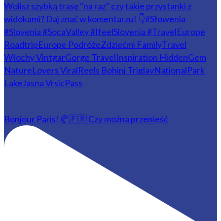
Bonjour Paris! 🥐🇫🇷 Czy można przenieść