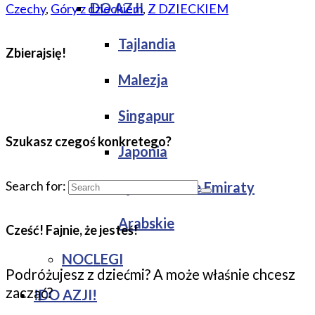
DO AZJI
Czechy
,
Góry z dzieckiem
,
Z DZIECKIEM
Tajlandia
Zbierajsię!
Malezja
Singapur
Szukasz czegoś konkretego?
Japonia
Search for:
Zjednoczone Emiraty
Arabskie
Cześć! Fajnie, że jesteś!
NOCLEGI
Podróżujesz z dziećmi? A może właśnie chcesz
zacząć?
!DO AZJI!