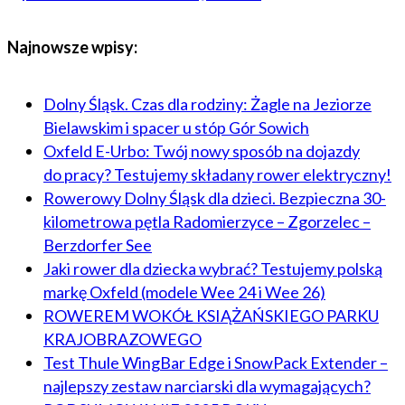
Najnowsze wpisy:
Dolny Śląsk. Czas dla rodziny: Żagle na Jeziorze
Bielawskim i spacer u stóp Gór Sowich
Oxfeld E-Urbo: Twój nowy sposób na dojazdy
do pracy? Testujemy składany rower elektryczny!
Rowerowy Dolny Śląsk dla dzieci. Bezpieczna 30-
kilometrowa pętla Radomierzyce – Zgorzelec –
Berzdorfer See
Jaki rower dla dziecka wybrać? Testujemy polską
markę Oxfeld (modele Wee 24 i Wee 26)
ROWEREM WOKÓŁ KSIĄŻAŃSKIEGO PARKU
KRAJOBRAZOWEGO
Test Thule WingBar Edge i SnowPack Extender –
najlepszy zestaw narciarski dla wymagających?