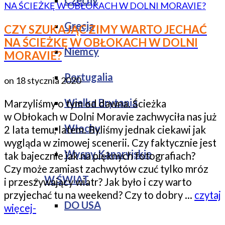
Czechy
Grecja
CZY SZUKAJĄC ZIMY WARTO JECHAĆ
NA ŚCIEŻKĘ W OBŁOKACH W DOLNI
Niemcy
MORAVIE?
Portugalia
on
18 stycznia 2020
Wielka Brytania
Marzyliśmy o tym od dawna. Ścieżka
w Obłokach w Dolni Moravie zachwyciła nas już
Włochy
2 lata temu, latem. Byliśmy jednak ciekawi jak
wygląda w zimowej scenerii. Czy faktycznie jest
Wyspy Kanaryjskie
tak bajecznie jak na pięknych fotografiach?
Czy może zamiast zachwytów czuć tylko mróz
W ŚWIAT
i przeszywający wiatr? Jak było i czy warto
przyjechać tu na weekend? Czy to dobry …
czytaj
DO USA
więcej-