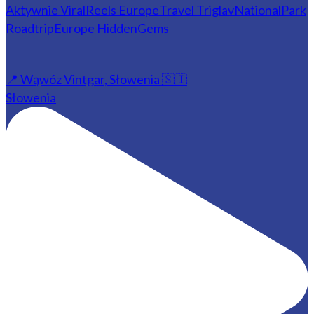
📍 Wąwóz Vintgar, Słowenia 🇸🇮
Słowenia