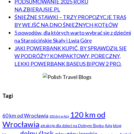
PODSUMOWANIE 2025 ROKU
NA ZBIERAJSIE.PL
ŚNIEŻNE STAWKI – TRZY PROPOZYCJE TRAS
BY WEJŚĆ NA DNO ŚNIEŻNYCH KOTŁÓW
5 powodów, dla których warto wybrać się z dziećmi
na Starościńskie Skały i Lwią Górę
JAKI POWERBANK KUPIĆ, BY SPRAWDZIŁ SIĘ
W PODRÓŻY? KOMPAKTOWY, PORĘCZNY,
LEKKI POWERBANK BASEUS BIPOW 2 PRO.
Tagi
120 km od
60 km od Wrocławia
100 dni w Azji
Wrocławia
blog
atrakcje dla dzieci na Dolnym Śląsku
Azja
dolny śląsk