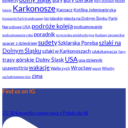
góry
góry izerskie
hotel
blogerzy
góry stołowe
Karkonosze
Karpacz
Kotlina Jeleniogórska
hotele
miasta na Dolnym Śląsku
Parki
las
lubuskie
Książański Park Krajobrazowy
podróże koleją
podsumowanie
Narodowe USA
poradnik
podsumowanie roku
Rudawy Janowickie
przyczepka wielofunkcyjna
sudety
szlaki na
Szklarska Poręba
spacer z dzieckiem
Dolnym Śląsku
szlaki w Karkonoszach
szlakzkarpacza
Tatry
USA
trasy górskie Dolny Śląsk
usa dziennik
wakacje
usawesttrip
Wrocław
Wałbrzych
Włochy
wózek
zima
zachodniopomorskie
Find us on IG
🚴‍♂️ 30 km pętla rowerowa z Polski do Ni