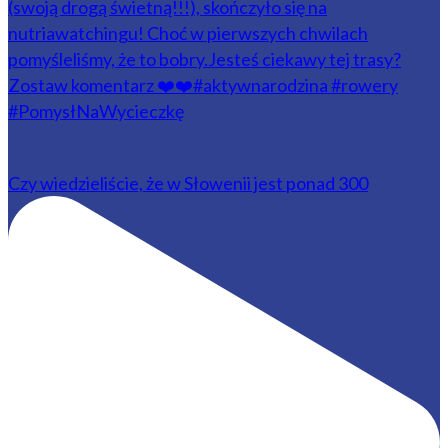
Czy wiedzieliście, że w Słowenii jest ponad 300