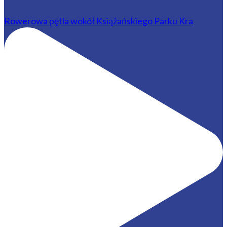
Rowerowa pętla wokół Książańskiego Parku Kra