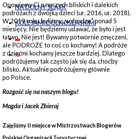
Opowiemy Ci o naszych bliskich i dalekich
NA DOLNY ŚLĄSK
podróżach z dwójką dzieci (ur. 2016, ur. 2018).
W 2019 roku byliśmy „w drodze” ponad 5
KOLEJAMI DOLNOŚLĄSKIMI
miesięcy. Nie będziemy udawać, że było i jest
łatwo. Nie jest! Bywamy potwornie zmęczeni,
ale PODROŻE to coś co kochamy! A podróże
z dziećmi kochamy jeszcze bardziej. Dlatego
podróżujemy tak często jak się da, choćby
blisko. Aktualnie podróżujemy głównie
po Polsce.
Rozgość się na naszym blogu!
Magda i Jacek Zbieraj
Zajęliśmy II miejsce w Mistrzostwach Blogerów
Polskiej Organizacji Turystycznej