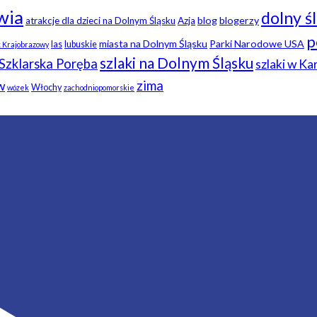
wia
dolny ś
blog
blogerzy
atrakcje dla dzieci na Dolnym Śląsku
Azja
p
miasta na Dolnym Śląsku
Parki Narodowe USA
las
lubuskie
k Krajobrazowy
szlaki na Dolnym Śląsku
Szklarska Poręba
szlaki w K
zima
w
Włochy
wózek
zachodniopomorskie