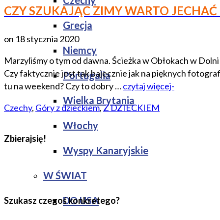
Czechy
CZY SZUKAJĄC ZIMY WARTO JECHAĆ
Grecja
on
18 stycznia 2020
Niemcy
Marzyliśmy o tym od dawna. Ścieżka w Obłokach w Dolni M
Czy faktycznie jest tak bajecznie jak na pięknych fotogr
Portugalia
tu na weekend? Czy to dobry …
czytaj więcej-
Wielka Brytania
Czechy
,
Góry z dzieckiem
,
Z DZIECKIEM
Włochy
Zbierajsię!
Wyspy Kanaryjskie
W ŚWIAT
DO USA
Szukasz czegoś konkretego?