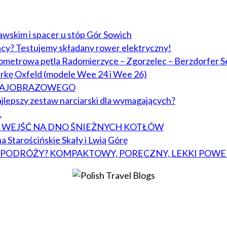
lawskim i spacer u stóp Gór Sowich
acy? Testujemy składany rower elektryczny!
lometrowa pętla Radomierzyce – Zgorzelec – Berzdorfer S
arkę Oxfeld (modele Wee 24 i Wee 26)
KRAJOBRAZOWEGO
jlepszy zestaw narciarski dla wymagających?
L
BY WEJŚĆ NA DNO ŚNIEŻNYCH KOTŁÓW
a Starościńskie Skały i Lwią Górę
W PODRÓŻY? KOMPAKTOWY, PORĘCZNY, LEKKI POWE