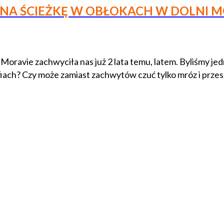
 NA ŚCIEŻKĘ W OBŁOKACH W DOLNI M
oravie zachwyciła nas już 2 lata temu, latem. Byliśmy jed
afiach? Czy może zamiast zachwytów czuć tylko mróz i przes