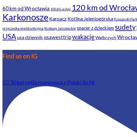
120 km od Wrocła
60 km od Wrocławia
100 dni w Azji
Karkonosze
Karpacz
Kotlina Jeleniogórska
Książański Par
sudety
spacer z dzieckiem
Rudawy Janowickie
przyczepka wielofunkcyjna
USA
wakacje
usawesttrip
Wrocła
usa dziennik
Wałbrzych
Find us on IG
🚴‍♂️ 30 km pętla rowerowa z Polski do Ni