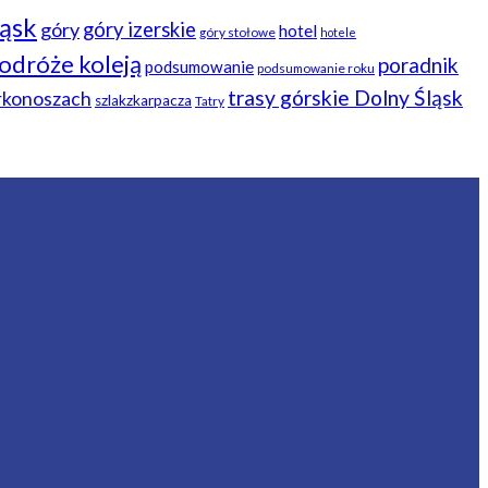
ląsk
góry
góry izerskie
hotel
góry stołowe
hotele
odróże koleją
poradnik
podsumowanie
podsumowanie roku
trasy górskie Dolny Śląsk
arkonoszach
szlakzkarpacza
Tatry