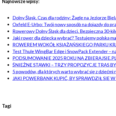
Najnowsze wpisy:
Dolny Śląsk. Czas dla rodziny: Żagle na Jeziorze Bie
Oxfeld E-Urbo: Twój nowy sposób na dojazdy do pr
Rowerowy Dolny Śląsk dla dzieci. Bezpieczna 30-ki
Jaki rower dla dziecka wybrać? Testujemy polską m
ROWEREM WOKÓŁ KSIĄŻAŃSKIEGO PARKU 
Test Thule WingBar Edge i SnowPack Extender – na
PODSUMOWANIE 2025 ROKU NA ZBIERAJSIE.P
ŚNIEŻNE STAWKI – TRZY PROPOZYCJE TRAS 
5 powodów, dla których warto wybrać się z dziećmi n
JAKI POWERBANK KUPIĆ, BY SPRAWDZIŁ SIĘ 
Tagi