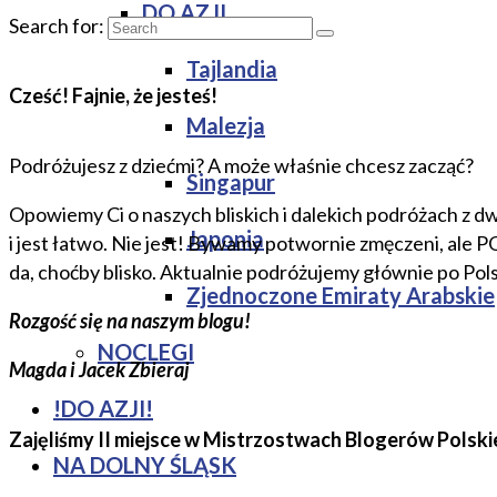
DO AZJI
Search for:
Tajlandia
Cześć! Fajnie, że jesteś!
Malezja
Podróżujesz z dziećmi? A może właśnie chcesz zacząć?
Singapur
Opowiemy Ci o naszych bliskich i dalekich podróżach z dw
Japonia
i jest łatwo. Nie jest! Bywamy potwornie zmęczeni, ale 
da, choćby blisko. Aktualnie podróżujemy głównie po Pol
Zjednoczone Emiraty Arabskie
Rozgość się na naszym blogu!
NOCLEGI
Magda i Jacek Zbieraj
!DO AZJI!
Zajęliśmy II miejsce w Mistrzostwach Blogerów Polski
NA DOLNY ŚLĄSK