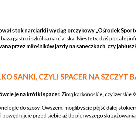
nował stok narciarki i wyciąg orczykowy „Ośrodek Spo
aza gastro i szkółka narciarska. Niestety, dziś po całej inf
ana przez miłośników jazdy na saneczkach, czy jabłusz
LKO SANKI, CZYLI SPACER NA SZCZYT 
ówcie je na krótki spacer.
Zimą karkonoskie, czy izerskie 
ównolegle do szosy. Owszem, moglibyście pójść dalej stok
 i powędrujcie przed siebie aż do pierwszego skrzyżowania