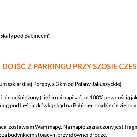
„Skały pod Babińcem”.
DOJŚĆ Z PARKINGU PRZY SZOSIE CZES
m szklarskiej Poręby, a 3 km od Polany Jakuszyckiej.
nie odśnieżony (ciężko mi napisać, ze 100% pewnością jak
king pod Leśniczkówką skąd na Babiniec dojdziecie zielonym
ińca, zostawiam Wam mapę. Na mapie zaznaczony jest fragme
tuż za budynkiem stojącym przy głównej drodze.