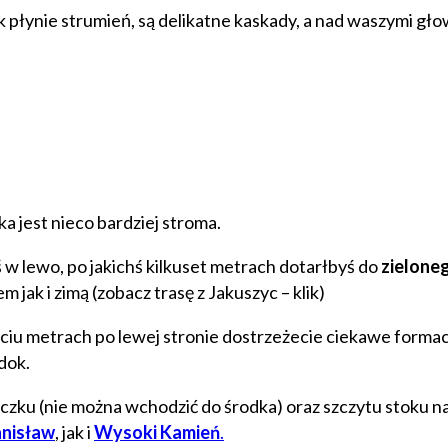
ynie strumień, są delikatne kaskady, a nad waszymi głowam
a jest nieco bardziej stroma.
 w lewo, po jakichś kilkuset metrach dotarłbyś do
zielone
 jak i zimą (zobacz trasę z Jakuszyc – klik)
ięciu metrach po lewej stronie dostrzeżecie ciekawe formacj
dok.
u (nie można wchodzić do środka) oraz szczytu stoku narc
anisław
, jak i
Wysoki Kamień
.