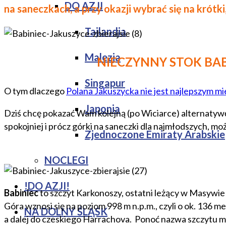
DO AZJI
na saneczkach, a przy okazji wybrać się na krótki
Tajlandia
Malezja
NIECZYNNY STOK BAB
Singapur
O tym dlaczego
Polana Jakuszycka nie jest najlepszym mi
Japonia
Dziś chcę pokazać Wam kolejną (po Wiciarce) alternatywę, 
spokojniej i prócz górki na saneczki dla najmłodszych, mo
Zjednoczone Emiraty Arabskie
NOCLEGI
!DO AZJI!
Babiniec
to szczyt Karkonoszy, ostatni leżący w Masywie Ś
Góra wznosi się na poziom 998 m n.p.m., czyli o ok. 136 
NA DOLNY ŚLĄSK
a dalej do czeskiego Harrachova. Ponoć nazwa szczytu ma