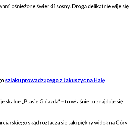
i ośnieżone świerki i sosny. Droga delikatnie wije się
go
szlaku prowadzącego z Jakuszyc na Halę
e skalne „Ptasie Gniazda” – to właśnie tu znajduje się
iarskiego skąd roztacza się taki piękny widok na Góry