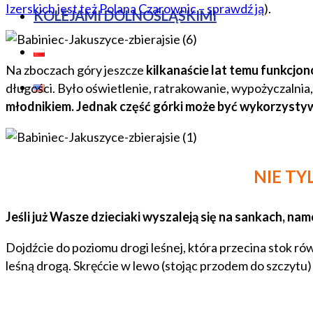
Izerskich jest też Polana Czarownic – sprawdź ją
).
KOLEJAMI DOLNOŚLĄSKIMI
Na zboczach góry jeszcze
kilkanaście lat temu funkcjo
długości. Było oświetlenie, ratrakowanie, wypożyczalnia, b
młodnikiem. Jednak część górki może być wykorzystyw
NIE TY
Jeśli już Wasze dzieciaki wyszaleją się na sankach, nam
Dojdźcie do poziomu drogi leśnej, która przecina stok r
leśną drogą. Skręćcie w lewo (stojąc przodem do szczytu)