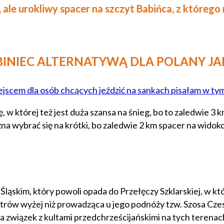
, ale urokliwy spacer na szczyt Babińca, z któreg
INIEC ALTERNATYWĄ DLA POLANY JA
ejscem dla osób chcących jeździć na sankach pisałam w tym
w której też jest duża szansa na śnieg, bo to zaledwie 3 k
żna wybrać się na krótki, bo zaledwie 2 km spacer na widok
ląskim, który powoli opada do Przełęczy Szklarskiej, w któ
metrów wyżej niż prowadząca u jego podnóży tzw. Szosa Czes
 związek z kultami przedchrześcijańskimi na tych terenac