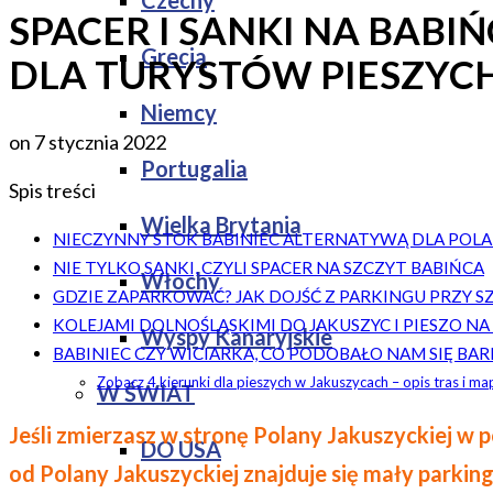
Czechy
SPACER I SANKI NA BABI
Grecja
DLA TURYSTÓW PIESZYC
Niemcy
on
7 stycznia 2022
Portugalia
Spis treści
Wielka Brytania
NIECZYNNY STOK BABINIEC ALTERNATYWĄ DLA POLAN
NIE TYLKO SANKI, CZYLI SPACER NA SZCZYT BABIŃCA
Włochy
GDZIE ZAPARKOWAĆ? JAK DOJŚĆ Z PARKINGU PRZY SZ
KOLEJAMI DOLNOŚLĄSKIMI DO JAKUSZYC I PIESZO NA 
Wyspy Kanaryjskie
BABINIEC CZY WICIARKA, CO PODOBAŁO NAM SIĘ BARD
Zobacz 4 kierunki dla pieszych w Jakuszycach – opis tras i ma
W ŚWIAT
Jeśli zmierzasz w stronę Polany Jakuszyckiej w 
DO USA
od Polany Jakuszyckiej znajduje się mały parkin