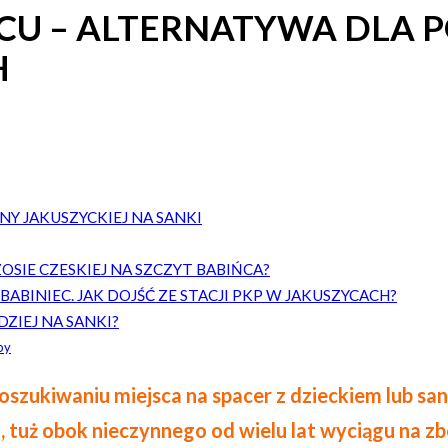
ŃCU – ALTERNATYWA DLA 
H
Y JAKUSZYCKIEJ NA SANKI
OSIE CZESKIEJ NA SZCZYT BABIŃCA?
BABINIEC. JAK DOJŚĆ ZE STACJI PKP W JAKUSZYCACH?
ZIEJ NA SANKI?
py
poszukiwaniu miejsca na spacer z dzieckiem lub s
g, tuż obok nieczynnego od wielu lat wyciągu na 