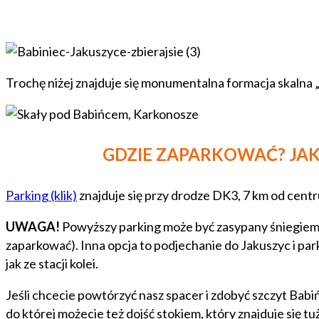
Trochę niżej znajduje się monumentalna formacja skalna 
GDZIE ZAPARKOWAĆ? JAK 
Parking (klik)
znajduje się przy drodze DK3, 7 km od centru
UWAGA!
Powyższy parking może być zasypany śniegiem i 
zaparkować). Inna opcja to podjechanie do Jakuszyc i par
jak ze stacji kolei.
Jeśli chcecie powtórzyć nasz spacer i zdobyć szczyt Bab
do której możecie też dojść stokiem, który znajduje się 