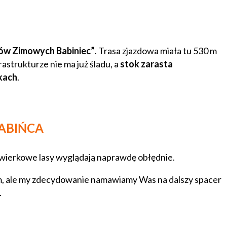
rtów Zimowych Babiniec”
. Trasa zjazdowa miała tu 530 m
rastrukturze nie ma już śladu, a
stok zarasta
kach
.
BABIŃCA
świerkowe lasy wyglądają naprawdę obłędnie.
iem, ale my zdecydowanie namawiamy Was na dalszy spacer
.