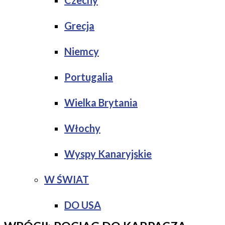
Czechy
Grecja
Niemcy
Portugalia
Wielka Brytania
Włochy
Wyspy Kanaryjskie
W ŚWIAT
DO USA