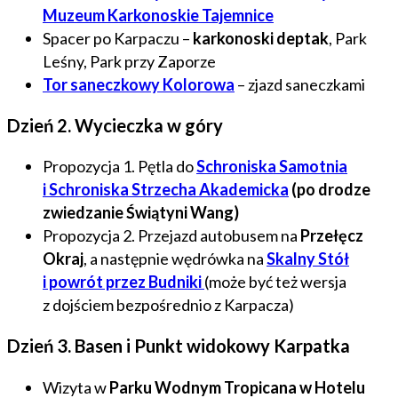
Muzeum Karkonoskie Tajemnice
Spacer po Karpaczu –
karkonoski deptak
, Park
Leśny, Park przy Zaporze
Tor saneczkowy Kolorowa
– zjazd saneczkami
Dzień 2. Wycieczka w góry
Propozycja 1. Pętla do
Schroniska Samotnia
i Schroniska Strzecha Akademicka
(po drodze
zwiedzanie Świątyni Wang)
Propozycja 2. Przejazd autobusem na
Przełęcz
Okraj
, a następnie wędrówka na
Skalny Stół
i powrót przez Budniki
(może być też wersja
z dojściem bezpośrednio z Karpacza)
Dzień 3. Basen i Punkt widokowy Karpatka
Wizyta w
Parku Wodnym Tropicana w Hotelu