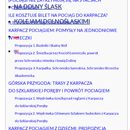
(POCIĄGI NIE ZATRZYMUJĄ SIĘ NA STACJACH
NA DOLNY ŚLĄSK
POŚREDNICH)
ILE KOSZTUJE BILET NA POCIĄG DO KARPACZA?
KOLEJAMI DOLNOŚLĄSKIMI
ILE JEDZIE POCIĄG DO KARPACZA?
KARPACZ POCIĄGIEM: POMYSŁY NA JEDNODNIOWE
WYCIECZKI
Propozycja 1. Budniki i Skalny Stół
Propozycja 2. Śnieżka przez Kocioł Łomniczki, powrót
przez Schronisko Jelenka i Sowią Dolinę
Propozycja 3. Karpatka, Schronisko Samotnia, Schronisko Strzecha
Akademicka
GÓRSKA PRZYGODA: TRASY Z KARPACZA
DO SZKLARSKIEJ PORĘBY I POWRÓT POCIAGIEM
Propozycja 1. Wędrówka ścieżką nad reglami z Karpacza
do Szklarskiej Poręby
Propozycja 2. Wędrówka Głównym Szlakiem Sudeckim z Karpacza
do Szklarskiej Poręby
KARPACZ POCIĄGIEM Z DZIEĆMI: PROPOZYCJA