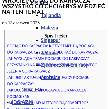
WRÓCIŁ POCIĄG DO KARPACZA –
DO AZJI
WSZYSTKO CO CHCIAŁBYŚ WIEDZIEĆ
NA TEN TEMAT
Tajlandia
on
13 czerwca 2025
Malezja
Spis treści
Singapur
POCIĄG DO KARPACZA: KIEDY STARTUJĄ POCIAGI
Japonia
DO KARPACZA, CZYLI JAK DOJECHAĆ DO KARPACZA?
JAK WYGLĄDA TRASA POCIĄGU DO KARPACZA?
Zjednoczone Emiraty
PRZYSTANKI NA TRASIE POŁĄCZENIA KOLEJOWEGO
JELENIA GÓRA-KARPACZ
Arabskie
JAKI JEST AKTUALNY ROZKŁAD JAZDY POCIĄGU
DO KARPACZA?
NOCLEGI
JAK DOJECHAĆ Z WROCŁAWIA DO KARPACZA
POCIAGIEM?
!DO AZJI!
JAKI JEST ROZKŁAD JAZDY POCIĄGÓW RETRO?