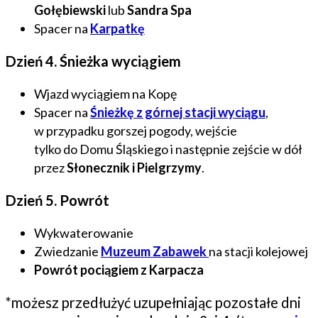
Gołębiewski
lub
Sandra Spa
Spacer na
Karpatkę
Dzień 4. Śnieżka wyciągiem
Wjazd wyciągiem na Kopę
Spacer na
Śnieżkę z górnej stacji wyciągu
,
w przypadku gorszej pogody, wejście
tylko do Domu Śląskiego i następnie zejście w dół
przez
Słonecznik i Pielgrzymy
.
Dzień 5. Powrót
Wykwaterowanie
Zwiedzanie
Muzeum Zabawek
na stacji kolejowej
Powrót pociągiem z Karpacza
*możesz przedłużyć uzupełniając pozostałe dni