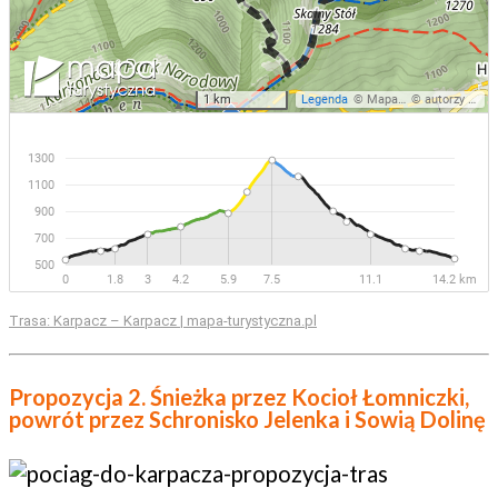
Trasa: Karpacz – Karpacz | mapa-turystyczna.pl
Propozycja 2. Śnieżka przez Kocioł Łomniczki,
powrót przez Schronisko Jelenka i Sowią Dolinę